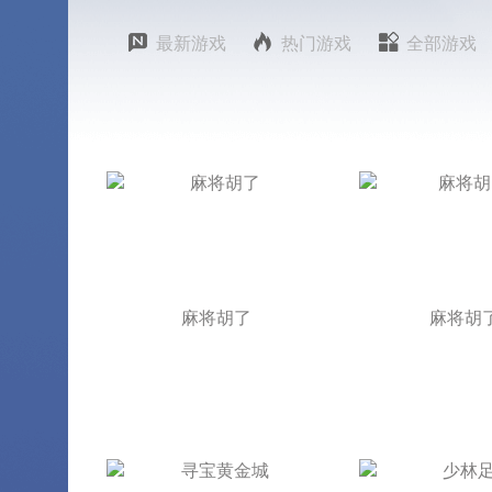
最新游戏
热门游戏
全部游戏
麻将胡了
麻将胡