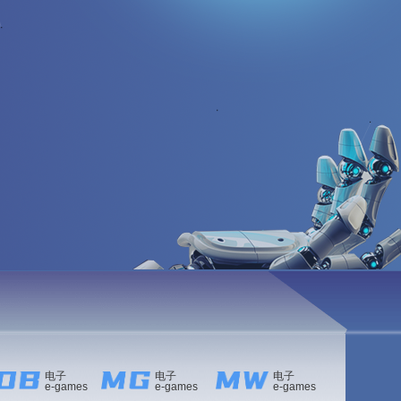
电子
电子
电子
e-games
e-games
e-games