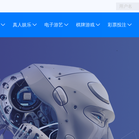
真人娱乐
电子游艺
棋牌游戏
彩票