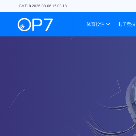
GMT+8 2026-08-06 15:03:20
体
育投
注
电子竞技