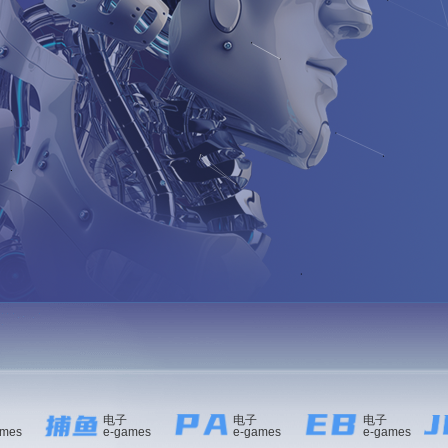
电子
电子
电子
ames
e-games
e-games
e-games