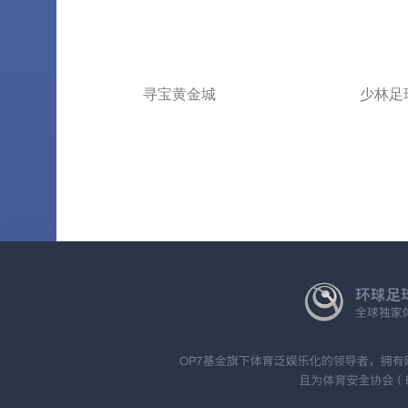
寻宝黄金城
少林足